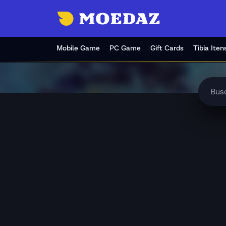
Mobile Game
PC Game
Gift Cards
Tibia Iten