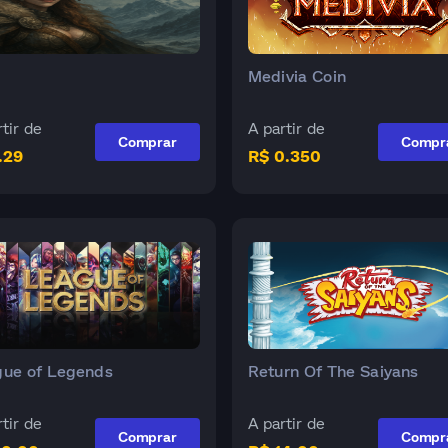
Medivia Coin
tir de
A partir de
Comprar
Compr
.29
R$ 0.350
ue of Legends
Return Of The Saiyans
tir de
A partir de
Comprar
Compr