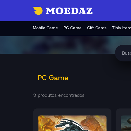
Mobile Game
PC Game
Gift Cards
Tibia Iten
PC Game
9 produtos encontrados