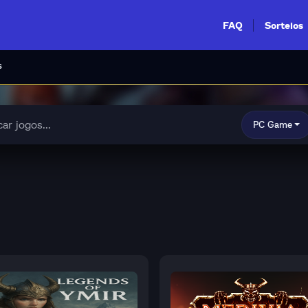
FAQ
Sorteios
s
PC Game